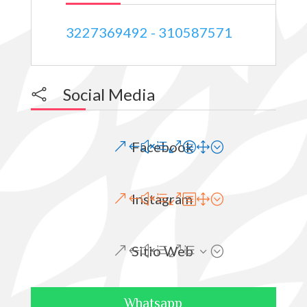
3227369492 - 310587571
Social Media

Facebook
Instagram
Sitio Web
Whatsapp