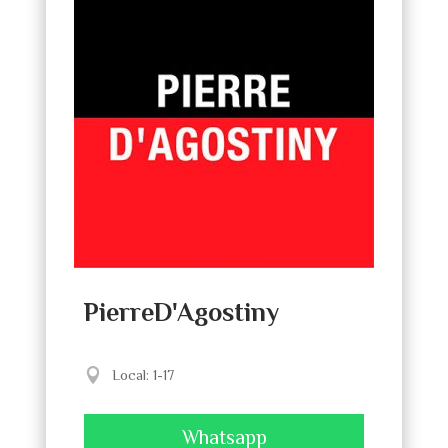
PierreD'Agostiny
Local
:
1-17
Whatsapp