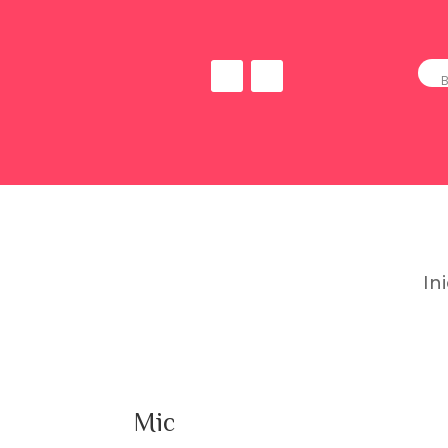
In
Mic