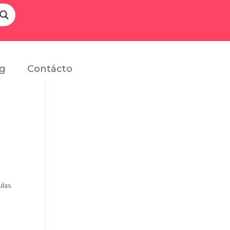
og
Contácto
ulas